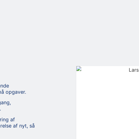
ende
små opgaver.
gang,
.
ring af
else af nyt, så