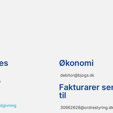
es
Økonomi
debitor@bjogs.dk
n
Fakturarer s
til
ådgivning
30662628@ordrestyring.d