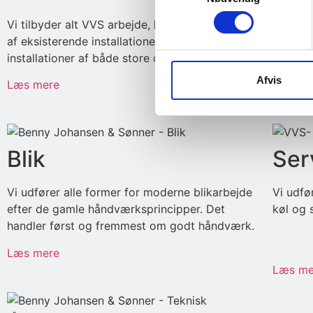
Vi tilbyder alt VVS arbejde, lige fra reparation
I Pharm
af eksisterende installationer til helt nye
udført 
installationer af både store og små opgaver.
samt dy
Afvis
Læs mere
Læs me
Blik
Ser
Vi udfører alle former for moderne blikarbejde
Vi udfø
efter de gamle håndværksprincipper. Det
køl og s
handler først og fremmest om godt håndværk.
Læs mere
Læs me