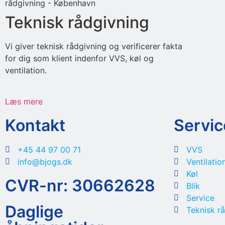
Teknisk rådgivning
Vi giver teknisk rådgivning og verificerer fakta
for dig som klient indenfor VVS, køl og
ventilation.
Læs mere
Kontakt
Servic
+45 44 97 00 71
VVS
info@bjogs.dk
Ventilatio
Køl
CVR-nr: 30662628
Blik
Service
Daglige
Teknisk r