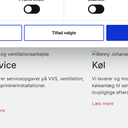
Ventilat
a industrien har vi i mere end 30 år
specialopgaver i renrum, sterile områder
Vi tilbyder alt i
restalde.
Lige fra større p
serviceopgaver, 
Tillad valgte
re
Læs mere
vice
Køl
rer serviceopgaver på VVS, ventilation,
Vi leverer og mon
prinklerinstallationer.
køleanlæg til se
lovpligtige efte
Læs mere
re