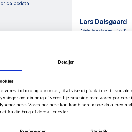
nder de bedste
Lars Dalsgaard
Afdelingsleder – VVS
+45 28 14 71 02
lars@bjogs.dk
Detaljer
ookies
se vores indhold og annoncer, til at vise dig funktioner til sociale
oplysninger om din brug af vores hjemmeside med vores partnere i
ysepartnere. Vores partnere kan kombinere disse data med andr
et fra din brug af deres tjenester.
rma
Præferencer
Statistik