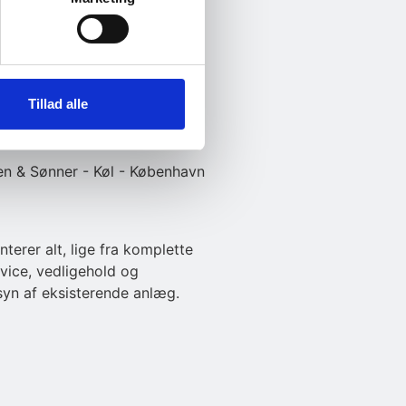
ion
ndenfor ventilationsopgaver.
rojekter til små
samt rådgivning.
Tillad alle
terer alt, lige fra komplette
rvice, vedligehold og
rsyn af eksisterende anlæg.