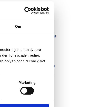
Om
ige og databehandler på den data,
 medier og til at analysere
nden for sociale medier,
e oplysninger, du har givet
 brug af dine rettigheder skal du
Marketing