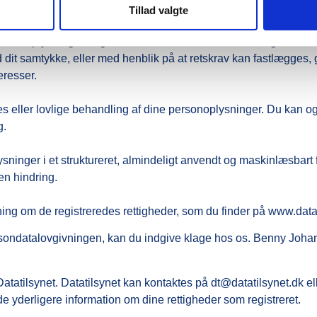
r om dig, inden tidspunktet for vores almindelige generelle sletning
Tillad valgte
e personoplysninger begrænset. Hvis du har ret til at få begrænse
dit samtykke, eller med henblik på at retskrav kan fastlægges, 
eresser.
vores eller lovlige behandling af dine personoplysninger. Du kan
g.
lysninger i et struktureret, almindeligt anvendt og maskinlæsbart 
en hindring.
ing om de registreredes rettigheder, som du finder på www.datat
ersondatalovgivningen, kan du indgive klage hos os. Benny Joh
Datatilsynet. Datatilsynet kan kontaktes på dt@datatilsynet.dk el
e yderligere information om dine rettigheder som registreret.