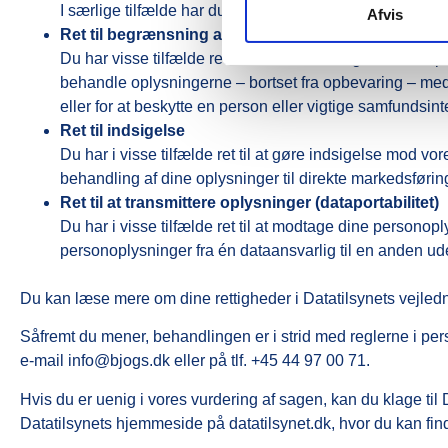
I særlige tilfælde har du ret til at få slettet oplysninge
Afvis
Ret til begrænsning af behandling
Du har visse tilfælde ret til at få behandlingen af din
behandle oplysningerne – bortset fra opbevaring – med 
eller for at beskytte en person eller vigtige samfundsint
Ret til indsigelse
Du har i visse tilfælde ret til at gøre indsigelse mod 
behandling af dine oplysninger til direkte markedsførin
Ret til at transmittere oplysninger (dataportabilitet)
Du har i visse tilfælde ret til at modtage dine personop
personoplysninger fra én dataansvarlig til en anden ud
Du kan læse mere om dine rettigheder i Datatilsynets vejledn
Såfremt du mener, behandlingen er i strid med reglerne i p
e-mail info@bjogs.dk eller på tlf. +45 44 97 00 71.
Hvis du er uenig i vores vurdering af sagen, kan du klage til 
Datatilsynets hjemmeside på datatilsynet.dk, hvor du kan find