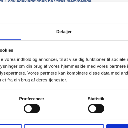
e fra Cookiedeklarationen på vores hjemmeside.
og hvordan vi behandler persondata i vores Privatlivspolitik.
Detaljer
nny Johansen & Sønner (CVR: 30662628). Vi er både dataansvarl
meside og tilhørende underdomæner.
ookies
se vores indhold og annoncer, til at vise dig funktioner til sociale
oplysninger om din brug af vores hjemmeside med vores partnere i
ysepartnere. Vores partnere kan kombinere disse data med andr
 rettigheder over for Benny Johansen & Sønner. Hvis du vil gøre
et fra din brug af deres tjenester.
Præferencer
Statistik
handler om dig, samt en række yderligere oplysninger.
.