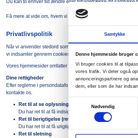
Du kan til enhver tid ændre eller tilbagetrække dit samtykk
Få mere at vide om, hvem vi er, hvordan du kan kontakte os, 
Privatlivspolitik
Samtykke
Når vi anvender stedord som “vi”, “vores” mv. mener vi Be
vi indsamler gennem cookies og formularer på denne hjem
Denne hjemmeside bruger c
Vi bruger cookies til at tilpas
Vores hjemmesider omfatter vores hoveddomæne bjogs.dk.
vores trafik. Vi deler også 
Dine rettigheder
annonceringspartnere og anal
Efter reglerne i persondataforordningen har du nedenstående
dem, eller som de har indsaml
kontakte os.
Samtykkevalg
Ret til at se oplysninger (indsigtsret)
Nødvendig
Du har ret til at få indsigt i de oplysninger, som vi be
Ret til berigtigelse (rettelse)
Du har ret til at få urigtige oplysninger om dig selv rettet
Ret til sletning