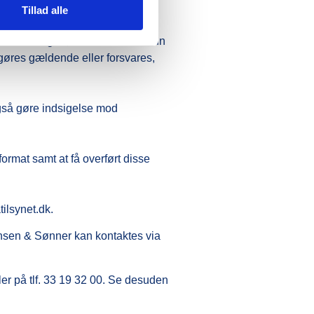
 indtræffer.
Tillad alle
t behandlingen, må vi fremover kun
gøres gældende eller forsvares,
 også gøre indsigelse mod
format samt at få overført disse
ilsynet.dk.
ansen & Sønner kan kontaktes via
ler på tlf. 33 19 32 00. Se desuden